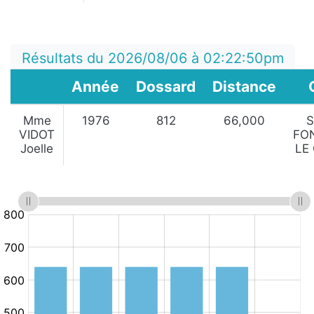
Résultats du 2026/08/06 à 02:22:50pm
Année
Dossard
Distance
Mme
1976
812
66,000
S
VIDOT
FO
Joelle
LE
:
:
Minutes
10.km/h