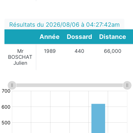
Résultats du 2026/08/06 à 04:27:42am
Année
Dossard
Distance
Mr
1989
440
66,000
BOSCHAT
Julien
:
:
Minutes
10.km/h