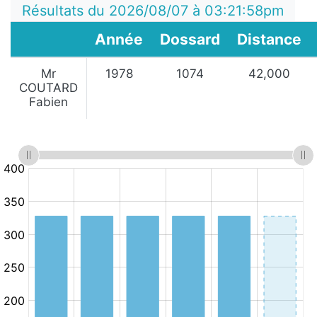
Résultats du 2026/08/07 à 03:21:58pm
Année
Dossard
Distance
Mr
1978
1074
42,000
COUTARD
Fabien
:
:
Minutes
10.km/h