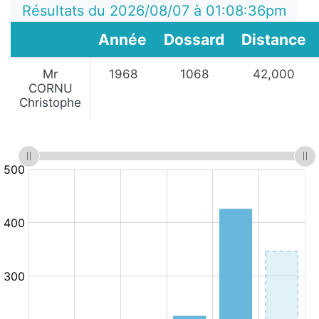
Résultats du 2026/08/07 à 01:08:36pm
Année
Dossard
Distance
Mr
1968
1068
42,000
CORNU
Christophe
:
:
Minutes
10.km/h