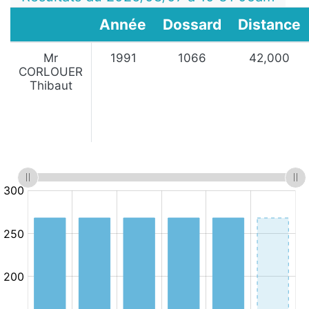
Année
Dossard
Distance
Mr
1991
1066
42,000
CORLOUER
Thibaut
:
:
Minutes
10.km/h