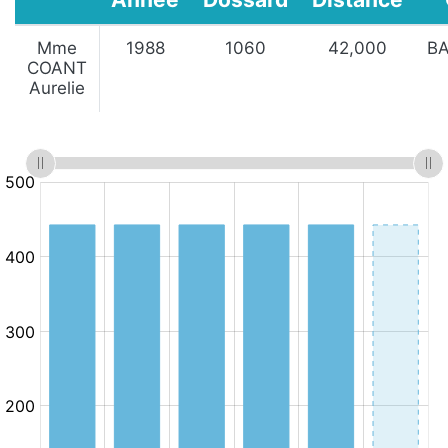
Mme
1988
1060
42,000
B
COANT
Aurelie
:
:
Minutes
10.km/h