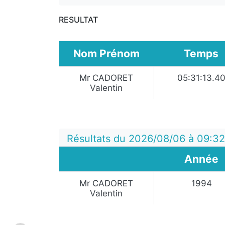
RESULTAT
Nom Prénom
Temps
Mr CADORET
05:31:13.4
Valentin
Résultats du 2026/08/06 à 09:3
Année
Mr CADORET
1994
Valentin
:
: