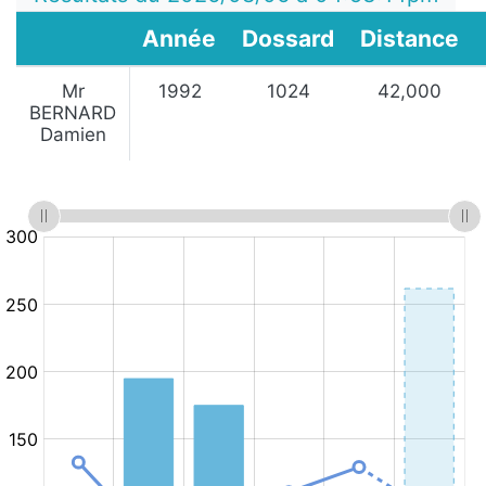
Année
Dossard
Distance
Mr
1992
1024
42,000
BERNARD
Damien
:
:
Minutes
10.km/h