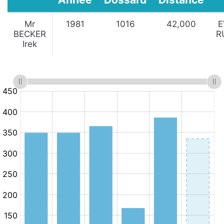
Mr
1981
1016
42,000
E
BECKER
R
Irek
:
:
Minutes
10.km/h