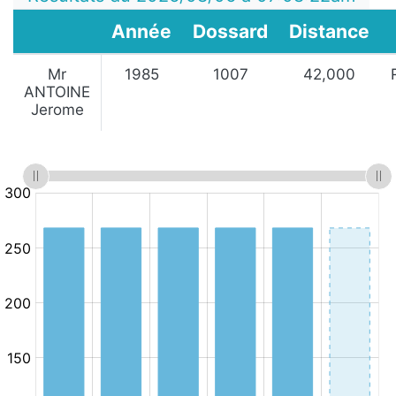
Année
Dossard
Distance
Mr
1985
1007
42,000
ANTOINE
Jerome
:
:
Minutes
10.km/h