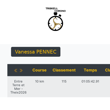
Vanessa PENNEC
Course
Classement
Temps
Cl
Entre
10 km
115
01:05:42.91
Terre et
Mer -
Theix2026