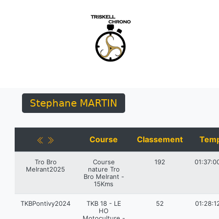
Stephane MARTIN
Course
Classement
Tem
Tro Bro
Course
192
01:37:0
Melrant2025
nature Tro
Bro Melrant -
15Kms
TKBPontivy2024
TKB 18 - LE
52
01:28:1
HO
Motoculture -