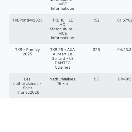
MCE
Informatique
TKBPontivy2023
TKB 18 - LE
152
01:57:0
HO
Motoculture -
MCE
Informatique
TKB - Pontivy
TKB 28 - AXA
326
04:43:3
2025
Aureart Le
Galliard - LE
DANTEC
Cuisines
Les
Nathurialaises
95
01:49:3
nathurialaises -
16 km
Saint
Thuriau2026