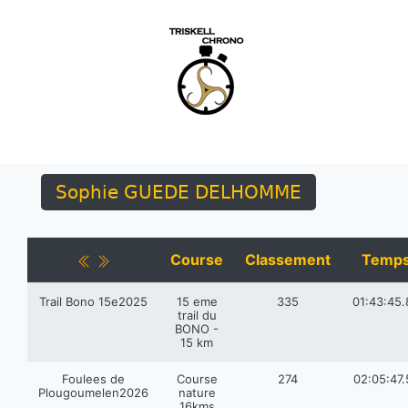
Sophie GUEDE DELHOMME
Course
Classement
Temp
Trail Bono 15e2025
15 eme
335
01:43:45.
trail du
BONO -
15 km
Foulees de
Course
274
02:05:47.
Plougoumelen2026
nature
16kms