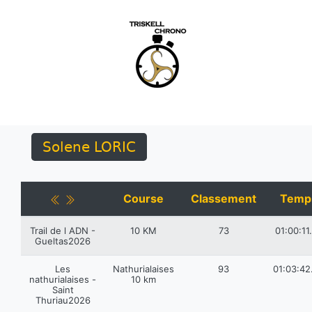
Solene LORIC
Course
Classement
Temp
Trail de l ADN -
10 KM
73
01:00:11
Gueltas2026
Les
Nathurialaises
93
01:03:42
nathurialaises -
10 km
Saint
Thuriau2026