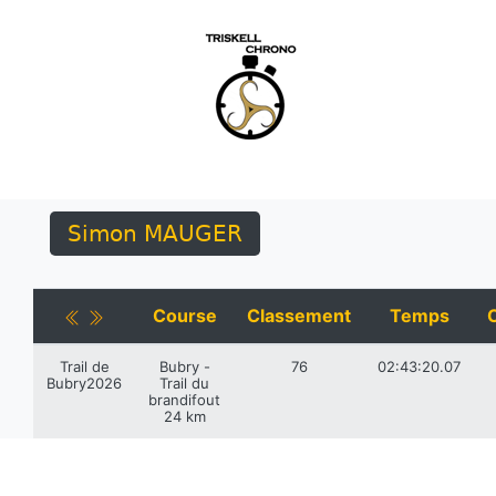
Simon MAUGER
Course
Classement
Temps
Trail de
Bubry -
76
02:43:20.07
Bubry2026
Trail du
brandifout
24 km