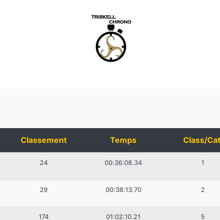
Classement
Temps
Class/Cat
24
00:36:08.34
1
29
00:38:13.70
2
174
01:02:10.21
5