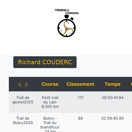
Richard COUDERC
Course
Classement
Temps
Trail de
Petit trail
117
00:50:41.94
gestel2025
du Lain
8,500 km
Trail de
Bubry -
88
02:56:40.95
Bubry2026
Trail du
brandifout
24 km