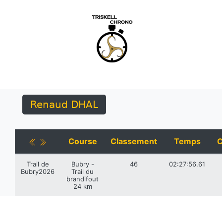
Renaud DHAL
Course
Classement
Temps
C
Trail de
Bubry -
46
02:27:56.61
Bubry2026
Trail du
brandifout
24 km