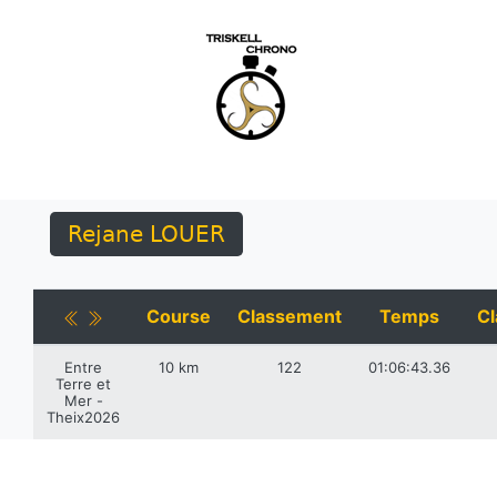
Rejane LOUER
Course
Classement
Temps
Cl
Entre
10 km
122
01:06:43.36
Terre et
Mer -
Theix2026