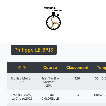
Philippe LE BRIS
Course
Classement
Tem
Tro Bro Melrant
Trail Tro Bro
126
02:45:5
2021
Melrant -
25km
Trail du Blues -
8 km
34
00:52:3
La Cheze2023
CHLORELLE