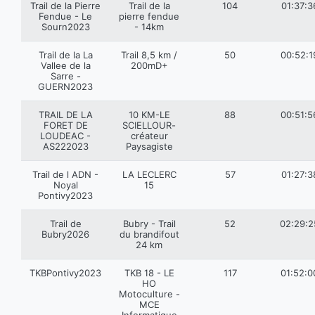
Trail de la Pierre
Trail de la
104
01:37:3
Fendue - Le
pierre fendue
Sourn2023
- 14km
Trail de la La
Trail 8,5 km /
50
00:52:1
Vallee de la
200mD+
Sarre -
GUERN2023
TRAIL DE LA
10 KM-LE
88
00:51:5
FORET DE
SCIELLOUR-
LOUDEAC -
créateur
AS222023
Paysagiste
Trail de l ADN -
LA LECLERC
57
01:27:3
Noyal
15
Pontivy2023
Trail de
Bubry - Trail
52
02:29:2
Bubry2026
du brandifout
24 km
TKBPontivy2023
TKB 18 - LE
117
01:52:0
HO
Motoculture -
MCE