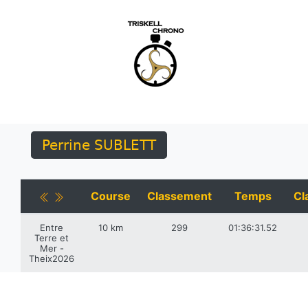
Perrine SUBLETT
Course
Classement
Temps
Cl
Entre
10 km
299
01:36:31.52
Terre et
Mer -
Theix2026