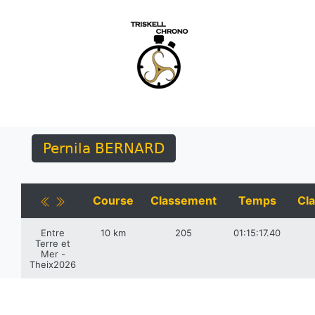
Pernila BERNARD
Course
Classement
Temps
Cla
Entre
10 km
205
01:15:17.40
Terre et
Mer -
Theix2026