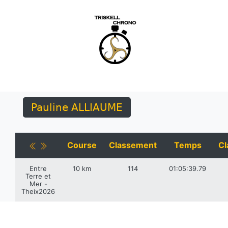
Pauline ALLIAUME
Course
Classement
Temps
Cl
Entre
10 km
114
01:05:39.79
Terre et
Mer -
Theix2026