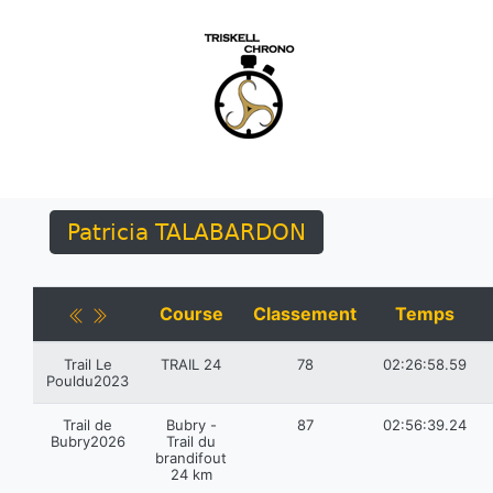
Patricia TALABARDON
Course
Classement
Temps
Trail Le
TRAIL 24
78
02:26:58.59
Pouldu2023
Trail de
Bubry -
87
02:56:39.24
Bubry2026
Trail du
brandifout
24 km