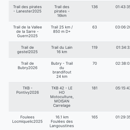
Trail des pirates
Trail des
136
01:43:3
- Lanester2025
pirates -
16km
Trail de la Vallee
Trail 25 km /
63
03:06:2
de la Sarre -
850 m D+
Guern2025
Trail de
Trail du Lain
119
01:34:3
gestel2025
16 km
Trail de
Bubry - Trail
70
02:38:0
Bubry2026
du
brandifout
24 km
TKB -
TKB 42 - LE
181
05:15:4
Pontivy2026
HO
Motoculture,
MOISAN
Carrelage
Foulees
16.1 km
165
01:29:3
Locmiquelic2025
Foulées des
Langoustines