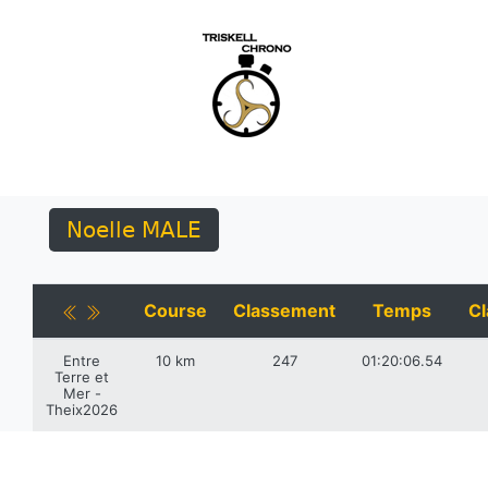
Noelle MALE
Course
Classement
Temps
Cl
Entre
10 km
247
01:20:06.54
Terre et
Mer -
Theix2026