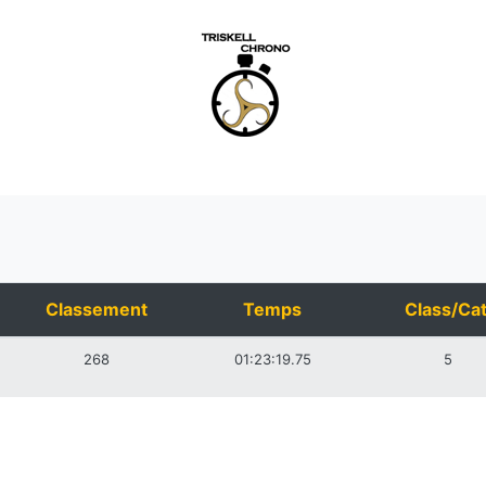
Classement
Temps
Class/Cat
268
01:23:19.75
5