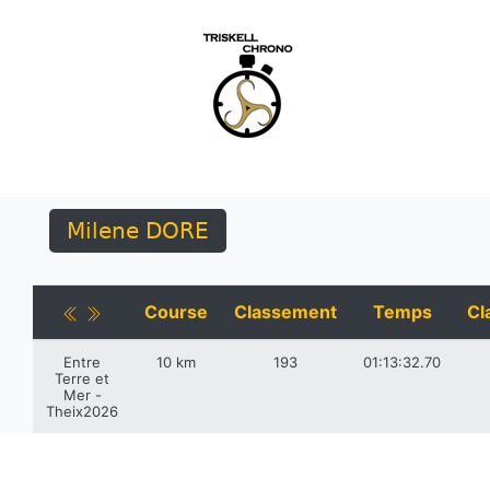
Milene DORE
Course
Classement
Temps
Cl
Entre
10 km
193
01:13:32.70
Terre et
Mer -
Theix2026