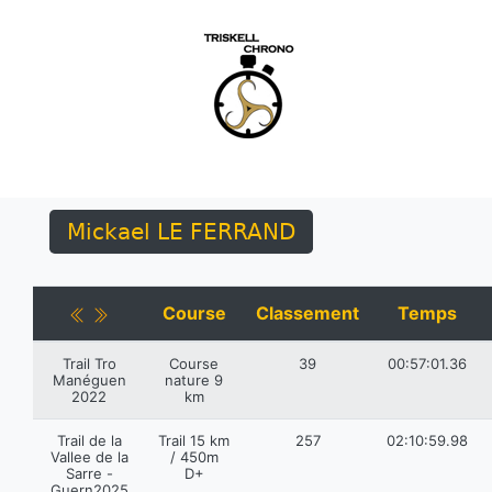
Mickael LE FERRAND
Course
Classement
Temps
Trail Tro
Course
39
00:57:01.36
Manéguen
nature 9
2022
km
Trail de la
Trail 15 km
257
02:10:59.98
Vallee de la
/ 450m
Sarre -
D+
Guern2025