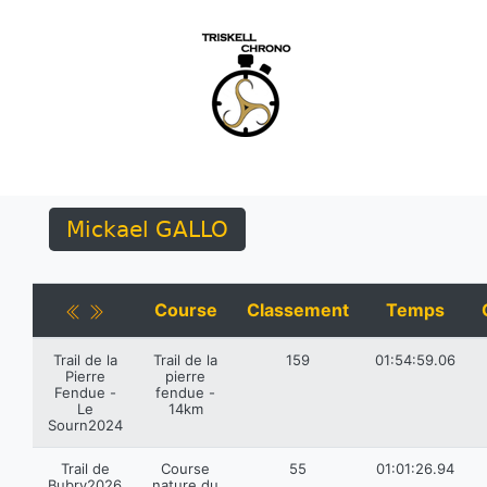
Mickael GALLO
Course
Classement
Temps
Trail de la
Trail de la
159
01:54:59.06
Pierre
pierre
Fendue -
fendue -
Le
14km
Sourn2024
Trail de
Course
55
01:01:26.94
Bubry2026
nature du