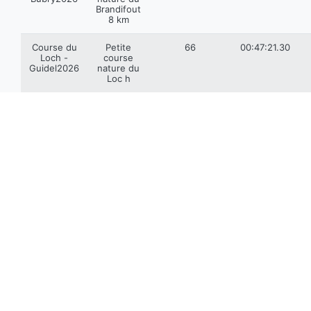
Brandifout
8 km
Course du
Petite
66
00:47:21.30
Loch -
course
Guidel2026
nature du
Loc h