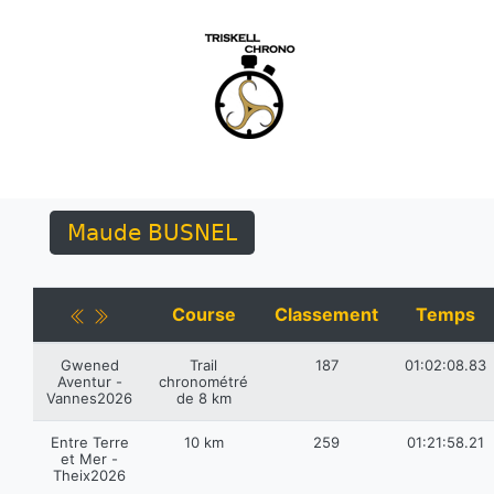
Maude BUSNEL
Course
Classement
Temps
Gwened
Trail
187
01:02:08.83
Aventur -
chronométré
Vannes2026
de 8 km
Entre Terre
10 km
259
01:21:58.21
et Mer -
Theix2026