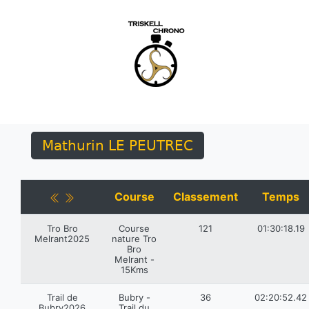
Mathurin LE PEUTREC
Course
Classement
Temps
Tro Bro
Course
121
01:30:18.19
Melrant2025
nature Tro
Bro
Melrant -
15Kms
Trail de
Bubry -
36
02:20:52.42
Bubry2026
Trail du