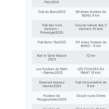
Parc2024
Trail du Bono2023
99 èmes foulées du
BONO 9 km
Trail des trois
Course nature des 3
clochers -
clochers 10 kms
Plumergat2025
Trail Bono 15e2025
101 emes foulees du
BONO - 9 km
Run in Sene Nature
12 km
2023
Les Foulees du Riant
LES FOULEES DU
- Riantec2023
RIANT (9 km)
Gwened Aventur
Trail chronométré de
Vannes2025
8 km
Foulees de
Circuit route 9 kms
Plougoumelen2026