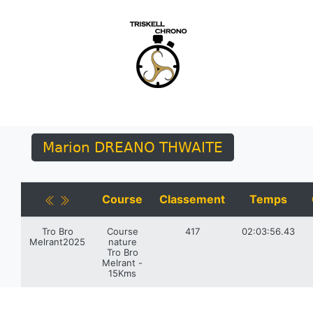
Marion DREANO THWAITE
Course
Classement
Temps
Tro Bro
Course
417
02:03:56.43
Melrant2025
nature
Tro Bro
Melrant -
15Kms