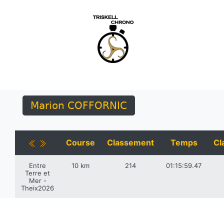
Marion COFFORNIC
Course
Classement
Temps
Cl
Entre
10 km
214
01:15:59.47
Terre et
Mer -
Theix2026