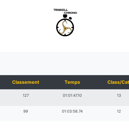
Classement
Temps
Class/Cat
127
01:01:47.10
13
99
01:03:58.74
12