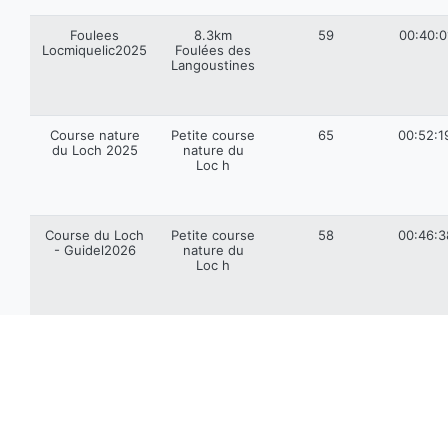
Foulees
8.3km
59
00:40:0
Locmiquelic2025
Foulées des
Langoustines
Course nature
Petite course
65
00:52:1
du Loch 2025
nature du
Loc h
Course du Loch
Petite course
58
00:46:3
- Guidel2026
nature du
Loc h