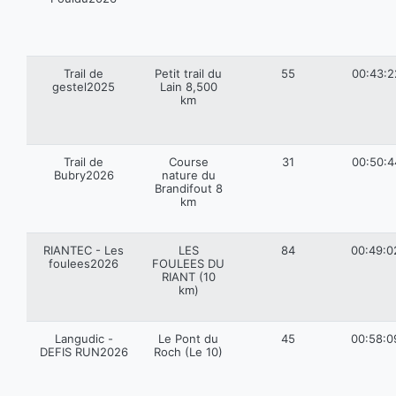
Trail de
Petit trail du
55
00:43:2
gestel2025
Lain 8,500
km
Trail de
Course
31
00:50:4
Bubry2026
nature du
Brandifout 8
km
RIANTEC - Les
LES
84
00:49:0
foulees2026
FOULEES DU
RIANT (10
km)
Langudic -
Le Pont du
45
00:58:0
DEFIS RUN2026
Roch (Le 10)