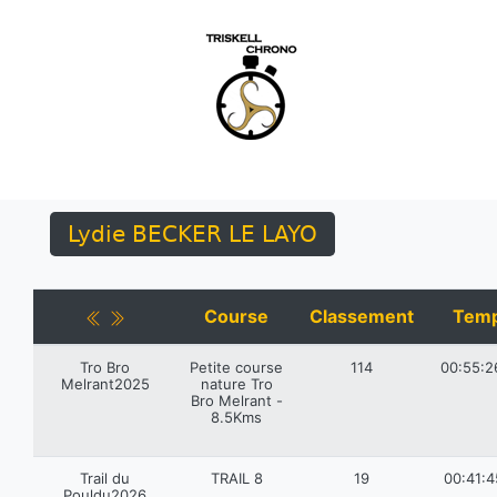
Lydie BECKER LE LAYO
Course
Classement
Tem
Tro Bro
Petite course
114
00:55:2
Melrant2025
nature Tro
Bro Melrant -
8.5Kms
Trail du
TRAIL 8
19
00:41:4
Pouldu2026