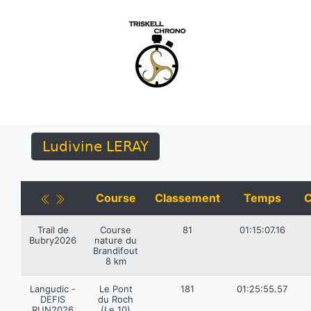
Ludivine LERAY
Course
Classement
Temps
C
Trail de
Course
81
01:15:07.16
Bubry2026
nature du
Brandifout
8 km
Langudic -
Le Pont
181
01:25:55.57
DEFIS
du Roch
RUN2026
(Le 10)