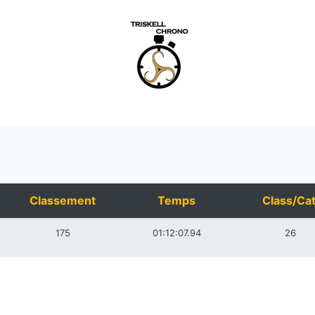
Classement
Temps
Class/Cat
175
01:12:07.94
26