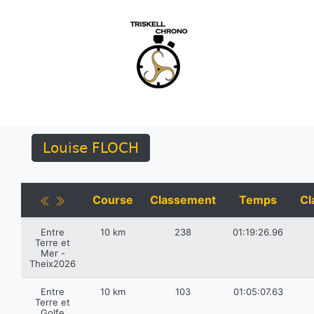
Louise FLOCH
Course
Classement
Temps
Cl
Entre
10 km
238
01:19:26.96
Terre et
Mer -
Theix2026
Entre
10 km
103
01:05:07.63
Terre et
Golfe