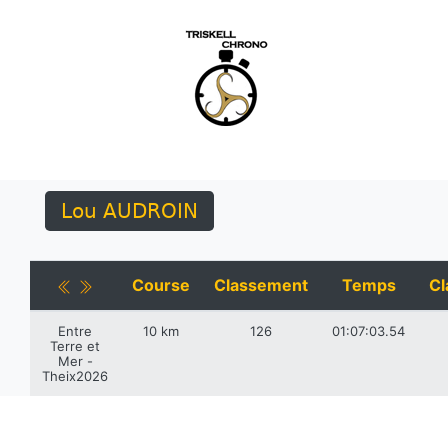
Lou AUDROIN
Course
Classement
Temps
Cl
Entre
10 km
126
01:07:03.54
Terre et
Mer -
Theix2026