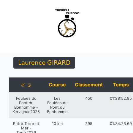
Laurence GIRARD
Course
Classement
Temps
Foulees du
Les
450
01:28:52.85
Pont du
Foulées du
Bonhomme -
Pont du
Kervignac2025
Bonhomme
Entre Terre et
10 km
295
01:34:23.69
Mer -
Theix2026