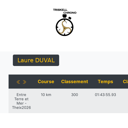
Laure DUVAL
Course
Classement
Temps
Cl
Entre
10 km
300
01:43:55.93
Terre et
Mer -
Theix2026