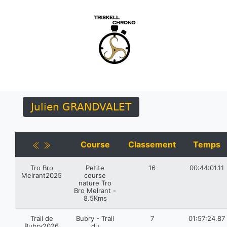
Julien GRANDVALET
Course
Classement
Temps
Tro Bro
Petite
16
00:44:01.11
Melrant2025
course
nature Tro
Bro Melrant -
8.5Kms
Trail de
Bubry - Trail
7
01:57:24.87
Bubry2026
du