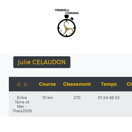
Julie CELAUDON
Course
Classement
Temps
Cl
Entre
10 km
270
01:24:48.52
Terre et
Mer -
Theix2026