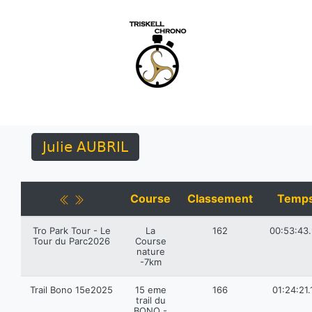
Julie AUBRIL
Course
Classement
Temp
Tro Park Tour - Le
La
162
00:53:43
Tour du Parc2026
Course
nature
-7km
Trail Bono 15e2025
15 eme
166
01:24:21.
trail du
BONO -