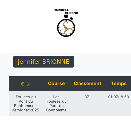
Jennifer BRIONNE
Course
Classement
Temps
Foulees du
Les
371
01:07:18.53
Pont du
Foulées du
Bonhomme -
Pont du
Kervignac2025
Bonhomme