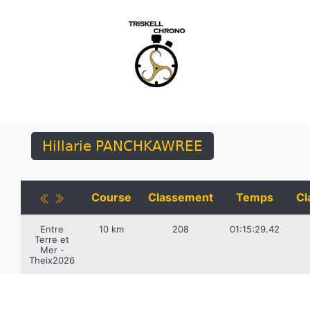
Hillarie PANCHKAWREE
Course
Classement
Temps
Cl
Entre
10 km
208
01:15:29.42
Terre et
Mer -
Theix2026