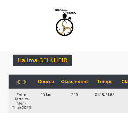
Halima BELKHEIR
Course
Classement
Temps
Cl
Entre
10 km
229
01:18:21.58
Terre et
Mer -
Theix2026