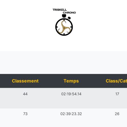
Classement
Temps
Class/Cat
44
02:19:54.14
17
73
02:39:23.32
26