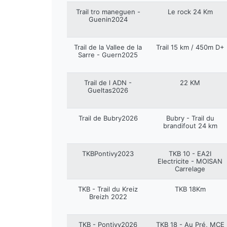
Trail tro maneguen -
Le rock 24 Km
Guenin2024
Trail de la Vallee de la
Trail 15 km / 450m D+
Sarre - Guern2025
Trail de l ADN -
22 KM
Gueltas2026
Trail de Bubry2026
Bubry - Trail du
brandifout 24 km
TKBPontivy2023
TKB 10 - EA2I
Electricite - MOISAN
Carrelage
TKB - Trail du Kreiz
TKB 18Km
Breizh 2022
TKB - Pontivy2026
TKB 18 - Au Pré, MCE